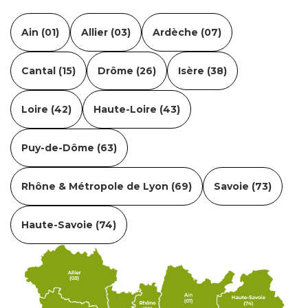
Ain (01)
Allier (03)
Ardèche (07)
Cantal (15)
Drôme (26)
Isère (38)
Loire (42)
Haute-Loire (43)
Puy-de-Dôme (63)
Rhône & Métropole de Lyon (69)
Savoie (73)
Haute-Savoie (74)